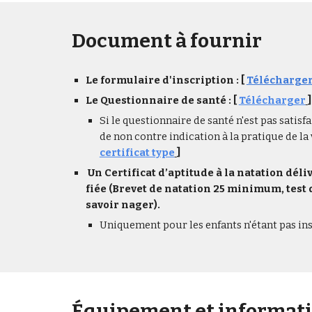
Document à fournir
Le formulaire d'inscription : [
Télécharge
Le Questionnaire de santé : [
Télécharger
]
Si le questionnaire de santé n'est pas satisf
de non contre indication à la pratique de la
certificat type
]
Un Certi­­­­­­­­­­­­­­­­­­­­­­­­­­­­­­­­­­­­­­­­­­­­­­­­­fi­­­­­­­­­­­­­­­­­­­­­­­­­­­­­­­­­­­­­­­­­­­­­­­­­cat d’ap­­­­­­­­­­­­­­­­­­­­­­­­­­­­­­­­­­­­­­­­­­­­­­­­ti­­­­­­­­­­­­­­­­­­­­­­­­­­­­­­­­­­­­­­­­­­­­­­­­­tude à la nata­­­­­­­­­­­­­­­­­­­­­­­­­­­­­­­­­­­­­­­­­­­­­­­­­tion dél
fiée (Brevet de natation 25 minimum, test
savoir nager).
Uniquement pour les enfants n'étant pas in
Équipement et informatio