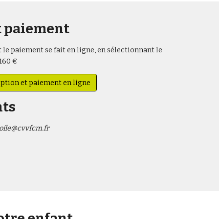
t paiement
 le paiement se fait en ligne, en sélectionnant le
 160 €
iption et paiement en ligne
ts
oile@cvvfcm.fr
otre enfant