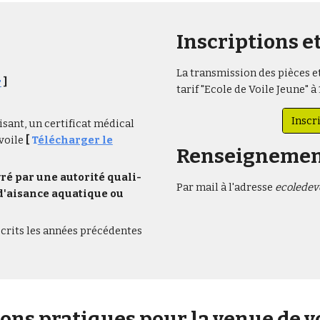
Inscriptions e
La transmission des pièces et
r
]
tarif "Ecole de Voile Jeune" à
Inscr
aisant, un certificat médical
 voile
[
T
élécharger le
Renseignemen
i­­­­­­­­­­­­­­­­­­­­­­­­­­­­­­­­­­­­­­­­­­­­­­­­­vré par une auto­­­­­­­­­­­­­­­­­­­­­­­­­­­­­­­­­­­­­­­­­­­­­­­­­rité quali­­­­­­­­­­­­­­­­­­­­­­­­­­­­­­­­­­­­­­­­­­­­­­­­­
Par mail à l'adresse
ecoledev
 d'aisance aquatique ou
scrits les années précédentes
ns pratiques pour la venue de v