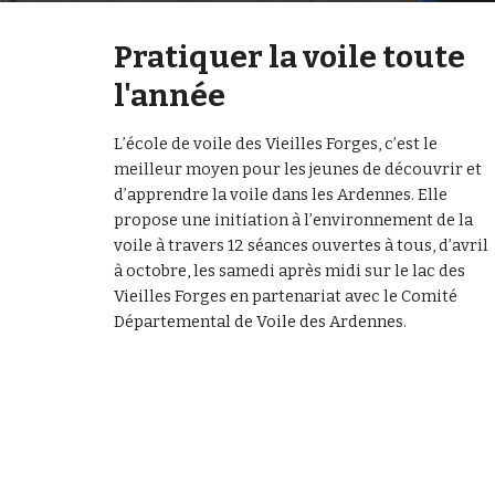
Pratiquer la voile toute
l'année
L’école de voile des Vieilles Forges, c’est le
meilleur moyen pour les jeunes de décou­­­­­­­­­­­­­­­­­­­­­­­­­­­­­­­­­­­­­­­­­­­­­­­­­­­­­­­­­­­­­­­­­­­­­­­­­­­­­­­­­­­­­­­­­­­­­­­­­­­vrir et
d’ap­­­­­­­­­­­­­­­­­­­­­­­­­­­­­­­­­­­­­­­­­­­­­­­­­­­­­­­­­­­­­­­­­­­­­­­­­­­­­­­­­­­­­­­­­­­­­­­­­­­prendre la voile dans les Ardennes. Elle
propose une initia­­­­­­­­­­­­­­­­­­­­­­­­­­­­­­­­­­­­­­­­­­­­­­­­­­­­­­­­­­­­­­­­­­­­­­­­­­­­­­­­­­­­­­­­­­­­­­­­­­­tion à l’en­­­­­­­­­­­­­­­­­­­­­­­­­­­­­­­­­­­­­­­­­­­­­­­­­­­­­­­­­­­­­­­­­­­­­­­­­­­­­­­­­­­­­­­­­­­­­­­­­­­vi­­­­­­­­­­­­­­­­­­­­­­­­­­­­­­­­­­­­­­­­­­­­­­­­­­­­­­­­­­­­­­­­­­­­­­­­­­­­­­­­­­­­­­­­­­­­­­­­­­­ron­­­­­­­­­­­­­­­­­­­­­­­­­­­­­­­­­­­­­­­­­­­­­­­­­­­­­­­­­­­­­­­­­­­­­­­­­­­­­­­­­­­­­­­­­­­­­­­­­­­ne­­­­­­­­­­­­­­­­­­­­­­­­­­­­­­­­­­­­­­­­­­­­­­­­­­­­­­­­­­­­­­­­­­­­­­­­­­­­­­­­­­­­­­­­­­­­­­­­­­­ment de la
voile à travers 12 séances ouvertes à tous, d’avril
à octobre, les samedi après midi sur le lac des
Vieilles Forges en parte­­­­­­­­­­­­­na­­­­­­­­­­­­­riat avec le Comité
Dépar­­­­­­­­­­­­­­­­­­­­­­­­­­­­­­­­­­­­­­­­­­­­­­­­­­­­­­­­­­­­­­­­­­­­­­­­­­­­­­­­­­­­­­­­­­­­­­­­­­­te­­­­­­­­­­­­­­­­­­­­­­­­­­­­­­­­­­­­­­­­­­­­­­­­­­­­­­­­­­­­­­­­­­­­­­­­­­­­­­­­­­­­­­­­­­­­­­­­­­­men­­­­­­­­­­­­­­­­­­­­­­­­­­­­­­­­­­­­­­­­­­­­­­­­­­­­­­­­­­­­­­­­­­­­­­­­­­­­­­­­­­­­­­­­­­­­­­­­­­­tal de Voile des Ardennes.